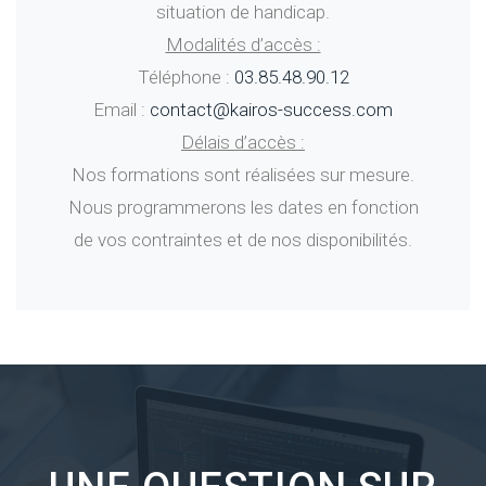
situation de handicap.
Modalités d’accès :
Téléphone :
03.85.48.90.12
Email :
contact@kairos-success.com
Délais d’accès :
Nos formations sont réalisées sur mesure.
Nous programmerons les dates en fonction
de vos contraintes et de nos disponibilités.